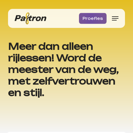
Skip
to
Menu
Proefles
Close
main
Menu
content
Meer
dan
alleen
rijlessen!
Word
de
meester
van
de
weg,
met
zelfvertrouwen
en
stijl.