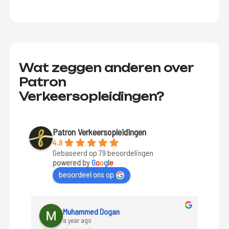
Wat zeggen anderen over
Patron
Verkeersopleidingen?
Patron Verkeersopleidingen
4.9
Gebaseerd op 79 beoordelingen
powered by
G
o
o
g
l
e
beoordeel ons op
Muhammed Dogan
a year ago