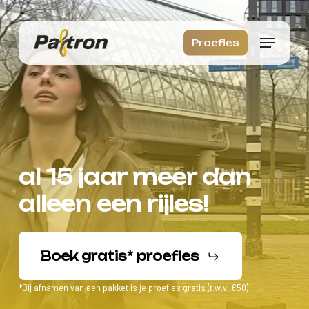
Skip
to
Menu
Proefles
Close
main
Menu
content
al 15 jaar meer
dan
alleen
een
rijles!
Boek gratis* proefles
*Bij afnamen van een pakket is je proefles gratis (t.w.v. €50)