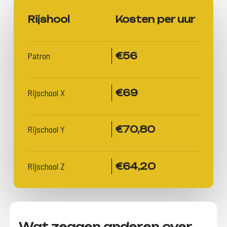
Rijshool
Kosten per uur
Patron
€56
Rijschool X
€69
Rijschool Y
€70,80
Rijschool Z
€64,20
Wat zeggen anderen over