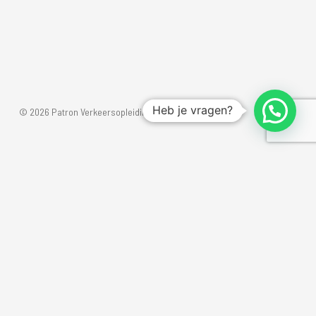
Autorijles
New Patron!
Succes verhalen
Heb je vragen?
© 2026 Patron Verkeersopleidingen.
Bekijk hier succesverhaal
Mikki
admin
oktober 31, 2024
Word een
meester op de
weg. Meld je nu