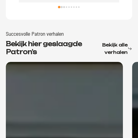
Dankz
wist 
Elke 
mijn 
Succesvolle Patron verhalen
opbou
Bekijk hier geslaagde
Bekijk alle
Deniz
Patron’s
verhalen
weet 
succe
en zo
voorb
Ik ka
snel 
Dankj