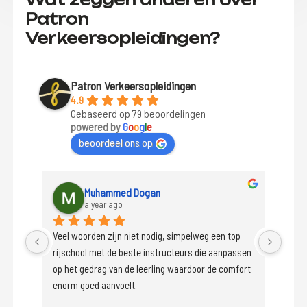
Patron
Verkeersopleidingen?
Patron Verkeersopleidingen
4.9
Gebaseerd op 79 beoordelingen
powered by
G
o
o
g
l
e
beoordeel ons op
Bekir İNAL
a year ago
p 
★★★★★
ssen 
gesla
fort 
Via e
Savci